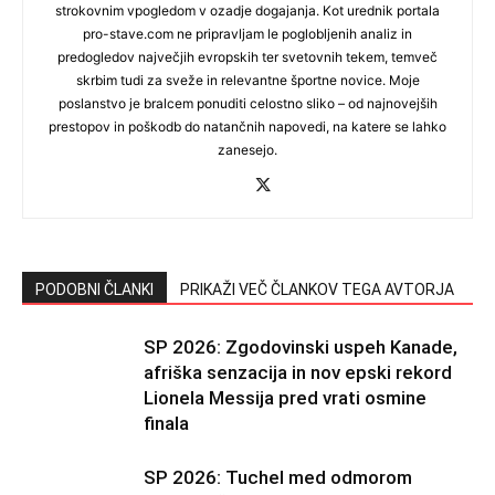
strokovnim vpogledom v ozadje dogajanja. Kot urednik portala
pro-stave.com ne pripravljam le poglobljenih analiz in
predogledov največjih evropskih ter svetovnih tekem, temveč
skrbim tudi za sveže in relevantne športne novice. Moje
poslanstvo je bralcem ponuditi celostno sliko – od najnovejših
prestopov in poškodb do natančnih napovedi, na katere se lahko
zanesejo.
PODOBNI ČLANKI
PRIKAŽI VEČ ČLANKOV TEGA AVTORJA
SP 2026: Zgodovinski uspeh Kanade,
afriška senzacija in nov epski rekord
Lionela Messija pred vrati osmine
finala
SP 2026: Tuchel med odmorom