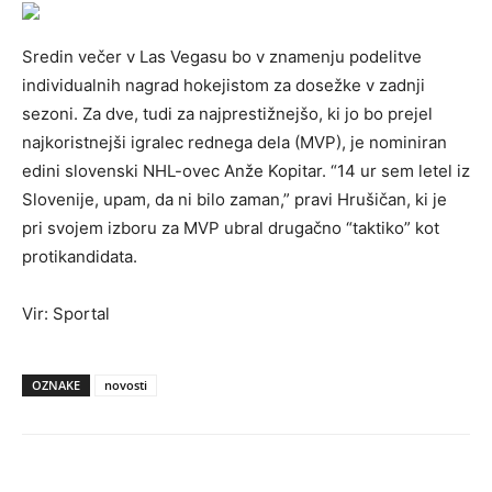
Sredin večer v Las Vegasu bo v znamenju podelitve
individualnih nagrad hokejistom za dosežke v zadnji
sezoni. Za dve, tudi za najprestižnejšo, ki jo bo prejel
najkoristnejši igralec rednega dela (MVP), je nominiran
edini slovenski NHL-ovec Anže Kopitar. “14 ur sem letel iz
Slovenije, upam, da ni bilo zaman,” pravi Hrušičan, ki je
pri svojem izboru za MVP ubral drugačno “taktiko” kot
protikandidata.
Vir: Sportal
OZNAKE
novosti