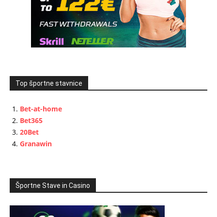
Top športne stavnice
Bet-at-home
Bet365
20Bet
Granawin
Športne Stave in Casino