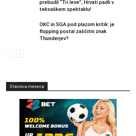
prebudil “Tri leve”, Hrvati padli v
teksaškem spektaklu!
OKC in SGA pod plazom kritik: je
flopping postal zaščitni znak
Thunderjev?
Stavnica meseca