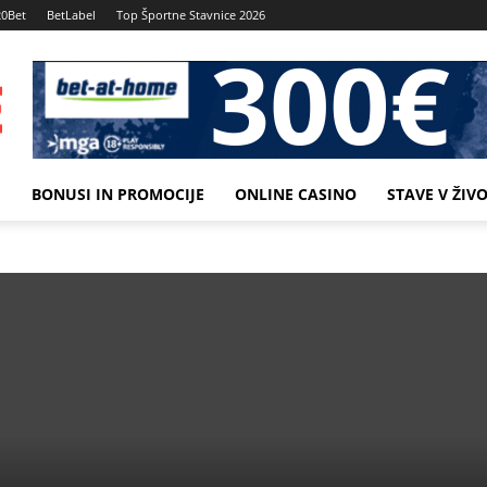
20Bet
BetLabel
Top Športne Stavnice 2026
M
BONUSI IN PROMOCIJE
ONLINE CASINO
STAVE V ŽIV