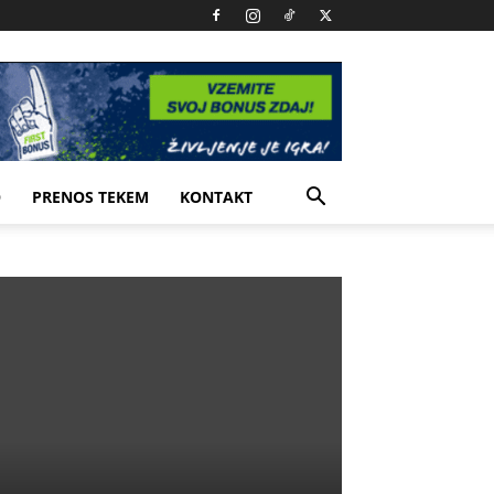
O
PRENOS TEKEM
KONTAKT