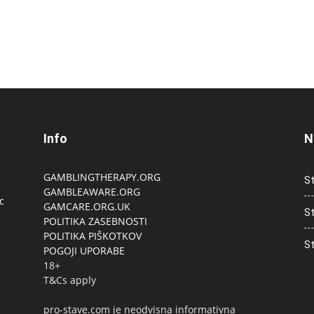
Info
N
GAMBLINGTHERAPY.ORG
St
GAMBLEAWARE.ORG
c
GAMCARE.ORG.UK
St
POLITIKA ZASEBNOSTI
POLITIKA PIŠKOTKOV
St
POGOJI UPORABE
18+
T&Cs apply
pro-stave.com je neodvisna informativna