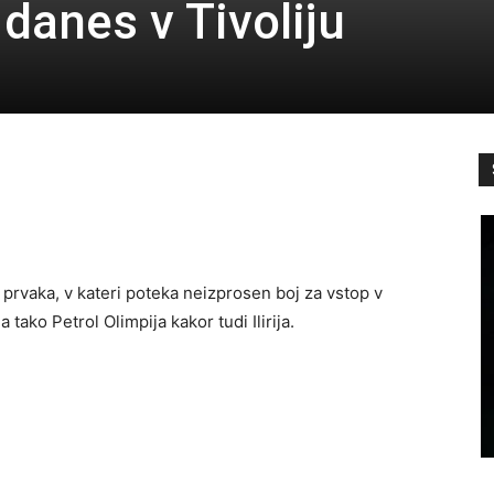
danes v Tivoliju
 prvaka, v kateri poteka neizprosen boj za vstop v
 tako Petrol Olimpija kakor tudi Ilirija.