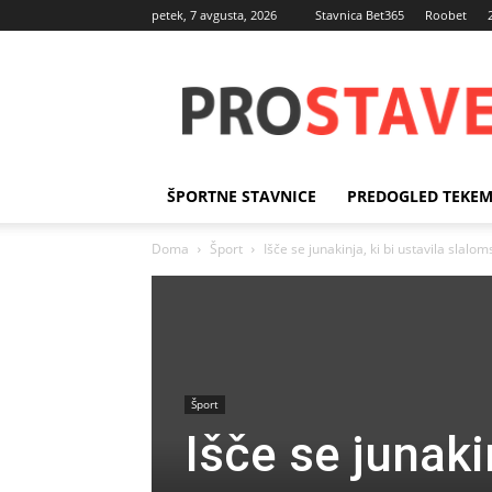
petek, 7 avgusta, 2026
Stavnica Bet365
Roobet
Športne
stave
ŠPORTNE STAVNICE
PREDOGLED TEKE
Doma
Šport
Išče se junakinja, ki bi ustavila slalom
Šport
Išče se junakin