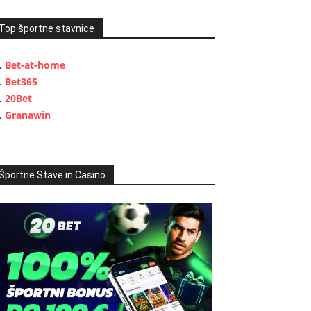
Top športne stavnice
Bet-at-home
Bet365
20Bet
Granawin
Športne Stave in Casino