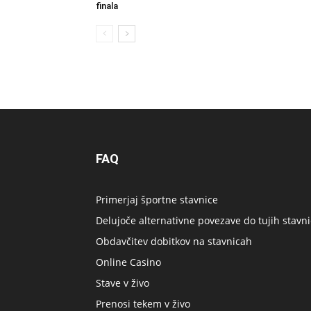
finala
FAQ
Primerjaj športne stavnice
Delujoče alternativne povezave do tujih stavni
Obdavčitev dobitkov na stavnicah
Online Casino
Stave v živo
Prenosi tekem v živo