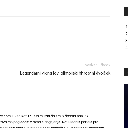
Naslednji članek
Legendarni viking lovi olimpijski hitrostni dvojček
e.com Z več kot 17-letnimi izkušnjami v športni analitiki
okovnim vpogledom v ozadje dogajanja. Kot urednik portala pro-
globljenih analiz in predogledov največjih evropskih ter svetovnih