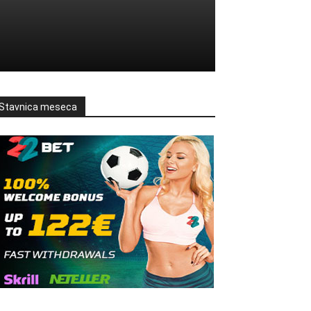
Stavnica meseca