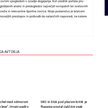
okovnim vpogledom v ozadje dogajanja. Kot urednik portala pro-
globljenih analiz in predogledov največjih evropskih ter svetovnih
sveže in relevantne športne novice. Moje poslanstvo je bralcem
ajnovejših prestopov in poškodb do natančnih napovedi, na katere
EGA AVTORJA
uchel med odmorom
OKC in SGA pod plazom kritik: je
 leve”, Hrvati padli v
flopping postal zaščitni znak