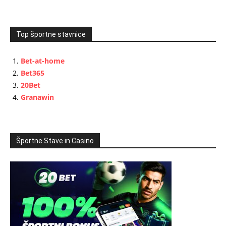
Top športne stavnice
Bet-at-home
Bet365
20Bet
Granawin
Športne Stave in Casino