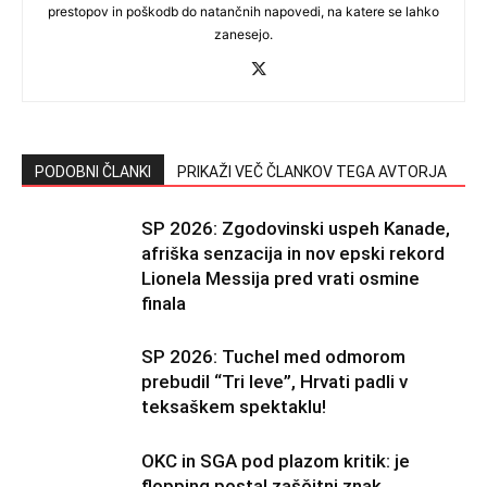
prestopov in poškodb do natančnih napovedi, na katere se lahko
zanesejo.
PODOBNI ČLANKI
PRIKAŽI VEČ ČLANKOV TEGA AVTORJA
SP 2026: Zgodovinski uspeh Kanade,
afriška senzacija in nov epski rekord
Lionela Messija pred vrati osmine
finala
SP 2026: Tuchel med odmorom
prebudil “Tri leve”, Hrvati padli v
teksaškem spektaklu!
OKC in SGA pod plazom kritik: je
flopping postal zaščitni znak