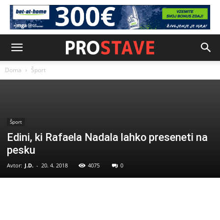
Doma
Šport
Šport
Edini, ki Rafaela Nadala lahko preseneti na
pesku
Avtor:
J.D.
-
20. 4. 2018
4075
0