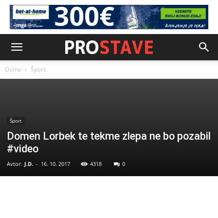
Doma
Šport
Šport
Domen Lorbek te tekme zlepa ne bo pozabil
#video
Avtor:
J.D.
-
16. 10. 2017
4318
0