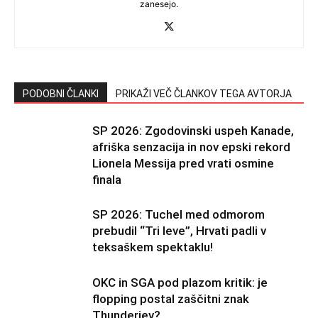
zanesejo.
PODOBNI ČLANKI
PRIKAŽI VEČ ČLANKOV TEGA AVTORJA
SP 2026: Zgodovinski uspeh Kanade,
afriška senzacija in nov epski rekord
Lionela Messija pred vrati osmine
finala
SP 2026: Tuchel med odmorom
prebudil “Tri leve”, Hrvati padli v
teksaškem spektaklu!
OKC in SGA pod plazom kritik: je
flopping postal zaščitni znak
Thunderjev?