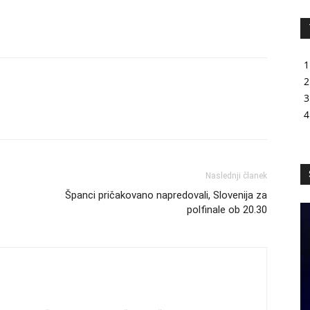
Naslednji članek
Španci pričakovano napredovali, Slovenija za
polfinale ob 20.30