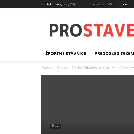
četrtek, 6 avgusta, 2026
Stavnica Bet365
Roobet
Športne
stave
ŠPORTNE STAVNICE
PREDOGLED TEKE
Doma
Šport
Darka Milaniča ne čudi, da je Ruse st
Šport