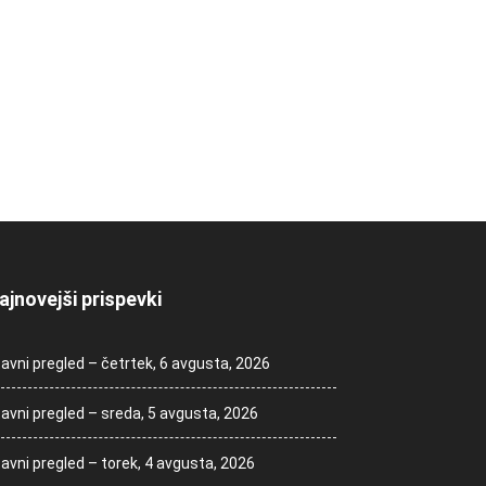
ajnovejši prispevki
avni pregled – četrtek, 6 avgusta, 2026
avni pregled – sreda, 5 avgusta, 2026
avni pregled – torek, 4 avgusta, 2026