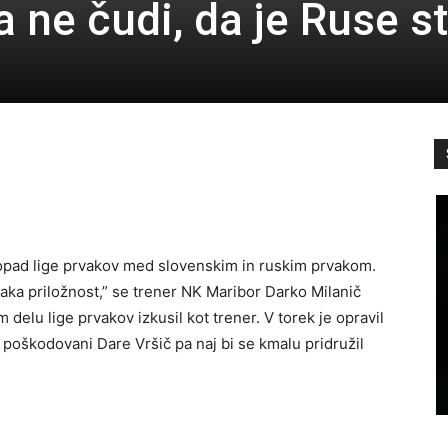
 ne čudi, da je Ruse s
popad lige prvakov med slovenskim in ruskim prvakom.
taka priložnost,” se trener NK Maribor Darko Milanič
delu lige prvakov izkusil kot trener. V torek je opravil
poškodovani Dare Vršič pa naj bi se kmalu pridružil