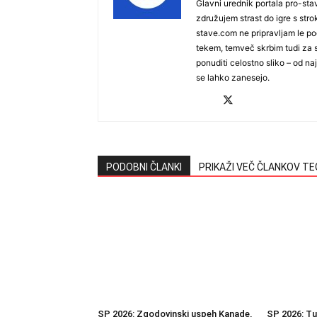
Glavni urednik portala pro-stav
združujem strast do igre s str
stave.com ne pripravljam le po
tekem, temveč skrbim tudi za 
ponuditi celostno sliko – od n
se lahko zanesejo.
PODOBNI ČLANKI
PRIKAŽI VEČ ČLANKOV T
SP 2026: Zgodovinski uspeh Kanade,
SP 2026: T