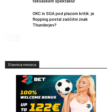
teksaškem spektaklu!
OKC in SGA pod plazom kritik: je
flopping postal zaščitni znak
Thunderjev?
Stavnica meseca