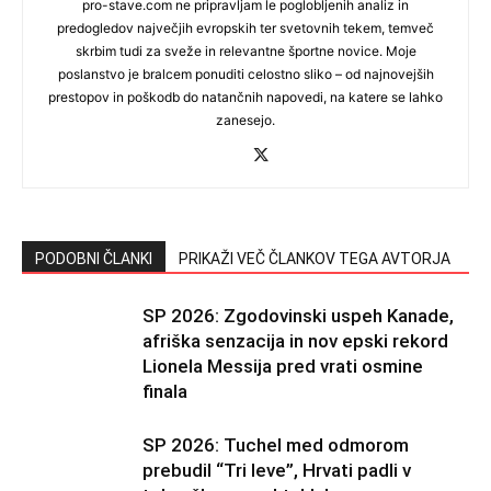
pro-stave.com ne pripravljam le poglobljenih analiz in
predogledov največjih evropskih ter svetovnih tekem, temveč
skrbim tudi za sveže in relevantne športne novice. Moje
poslanstvo je bralcem ponuditi celostno sliko – od najnovejših
prestopov in poškodb do natančnih napovedi, na katere se lahko
zanesejo.
PODOBNI ČLANKI
PRIKAŽI VEČ ČLANKOV TEGA AVTORJA
SP 2026: Zgodovinski uspeh Kanade,
afriška senzacija in nov epski rekord
Lionela Messija pred vrati osmine
finala
SP 2026: Tuchel med odmorom
prebudil “Tri leve”, Hrvati padli v