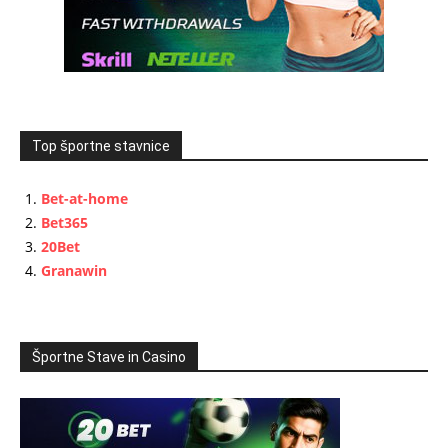
Top športne stavnice
Bet-at-home
Bet365
20Bet
Granawin
Športne Stave in Casino