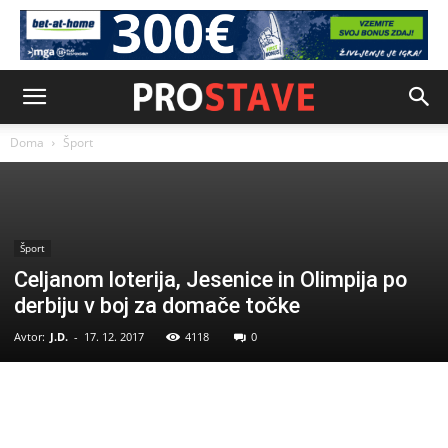
Doma
Šport
Šport
Celjanom loterija, Jesenice in Olimpija po
derbiju v boj za domače točke
Avtor:
J.D.
-
17. 12. 2017
4118
0