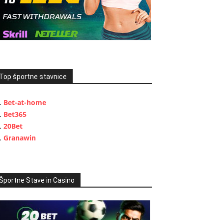
Top športne stavnice
Bet-at-home
Bet365
20Bet
Granawin
Športne Stave in Casino