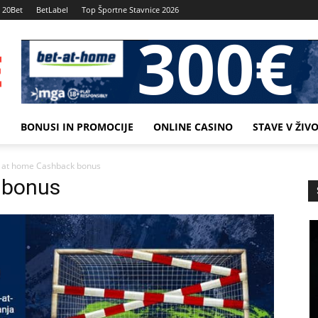
20Bet
BetLabel
Top Športne Stavnice 2026
M
BONUSI IN PROMOCIJE
ONLINE CASINO
STAVE V ŽIV
 at home Cashback bonus
 bonus