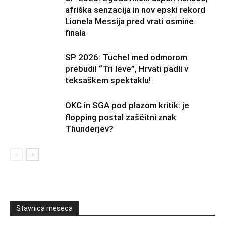
afriška senzacija in nov epski rekord
Lionela Messija pred vrati osmine
finala
SP 2026: Tuchel med odmorom
prebudil “Tri leve”, Hrvati padli v
teksaškem spektaklu!
OKC in SGA pod plazom kritik: je
flopping postal zaščitni znak
Thunderjev?
Stavnica meseca