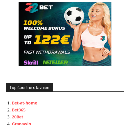
Top športne stavnice
Bet-at-home
Bet365
20Bet
Granawin