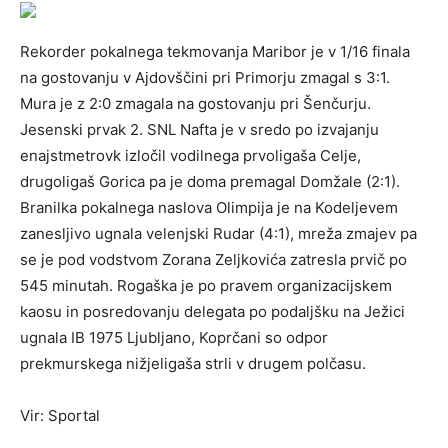
Rekorder pokalnega tekmovanja Maribor je v 1/16 finala
na gostovanju v Ajdovščini pri Primorju zmagal s 3:1.
Mura je z 2:0 zmagala na gostovanju pri Šenčurju.
Jesenski prvak 2. SNL Nafta je v sredo po izvajanju
enajstmetrovk izločil vodilnega prvoligaša Celje,
drugoligaš Gorica pa je doma premagal Domžale (2:1).
Branilka pokalnega naslova Olimpija je na Kodeljevem
zanesljivo ugnala velenjski Rudar (4:1), mreža zmajev pa
se je pod vodstvom Zorana Zeljkovića zatresla prvič po
545 minutah. Rogaška je po pravem organizacijskem
kaosu in posredovanju delegata po podaljšku na Ježici
ugnala IB 1975 Ljubljano, Koprčani so odpor
prekmurskega nižjeligaša strli v drugem polčasu.
Vir: Sportal