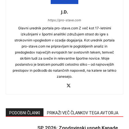
J.D.
https://pro-stave.com
Glavni urednik portala pro-stave.com Z več kot 17-letnimi
izkušnjami v športni analitiki združujem strast do igre s
strokovnim vpogledom v ozadje dogajanja. Kot urednik portala
pro-stave.com ne pripravljam le poglobljenih analiz in
predogledov največjih evropskih ter svetovnih tekem, temveč
skrbim tudi za sveže in relevantne športne novice. Moje
poslanstvo je bralcem ponuditi celostno sliko – od najnovejših
prestopov in poškodb do natančnih napovedi, na katere se lahko
zanesejo.
PODOBNI ČLANKI
PRIKAŽI VEČ ČLANKOV TEGA AVTORJA
SP 2026: Zgodovinski uspeh Kanade,