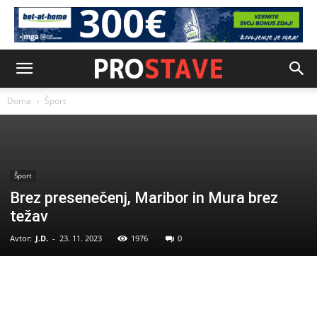
Doma
Šport
Šport
Brez presenečenj, Maribor in Mura brez
težav
Avtor:
J.D.
-
23. 11. 2023
1976
0