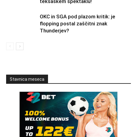
teksaškem spektaklu!
OKC in SGA pod plazom kritik: je
flopping postal zaščitni znak
Thunderjev?
Stavnica meseca