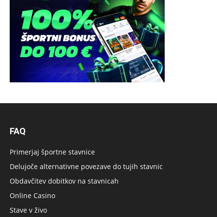
FAQ
Primerjaj športne stavnice
Delujoče alternativne povezave do tujih stavnic
Obdavčitev dobitkov na stavnicah
Online Casino
Stave v živo