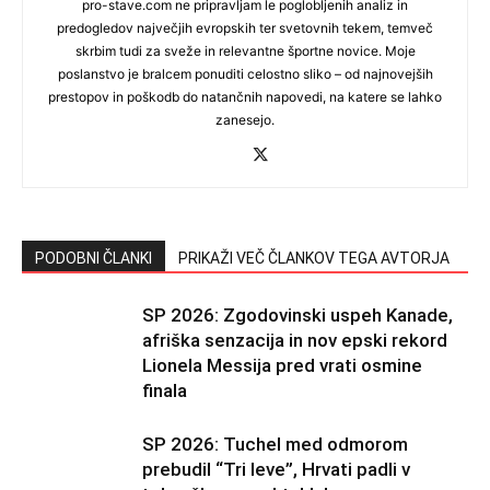
pro-stave.com ne pripravljam le poglobljenih analiz in
predogledov največjih evropskih ter svetovnih tekem, temveč
skrbim tudi za sveže in relevantne športne novice. Moje
poslanstvo je bralcem ponuditi celostno sliko – od najnovejših
prestopov in poškodb do natančnih napovedi, na katere se lahko
zanesejo.
PODOBNI ČLANKI
PRIKAŽI VEČ ČLANKOV TEGA AVTORJA
SP 2026: Zgodovinski uspeh Kanade,
afriška senzacija in nov epski rekord
Lionela Messija pred vrati osmine
finala
SP 2026: Tuchel med odmorom
prebudil “Tri leve”, Hrvati padli v