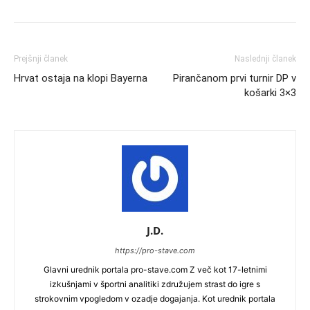
Prejšnji članek
Naslednji članek
Hrvat ostaja na klopi Bayerna
Pirančanom prvi turnir DP v
košarki 3×3
J.D.
https://pro-stave.com
Glavni urednik portala pro-stave.com Z več kot 17-letnimi
izkušnjami v športni analitiki združujem strast do igre s
strokovnim vpogledom v ozadje dogajanja. Kot urednik portala