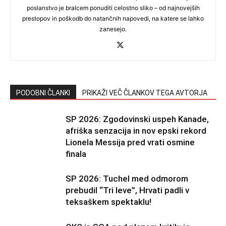
poslanstvo je bralcem ponuditi celostno sliko – od najnovejših
prestopov in poškodb do natančnih napovedi, na katere se lahko
zanesejo.
PODOBNI ČLANKI
PRIKAŽI VEČ ČLANKOV TEGA AVTORJA
SP 2026: Zgodovinski uspeh Kanade,
afriška senzacija in nov epski rekord
Lionela Messija pred vrati osmine
finala
SP 2026: Tuchel med odmorom
prebudil “Tri leve”, Hrvati padli v
teksaškem spektaklu!