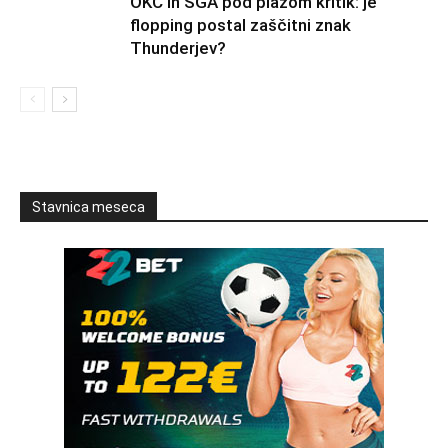
OKC in SGA pod plazom kritik: je
flopping postal zaščitni znak
Thunderjev?
Stavnica meseca