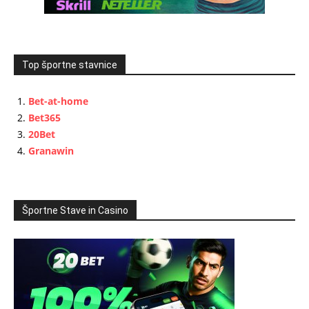
Top športne stavnice
Bet-at-home
Bet365
20Bet
Granawin
Športne Stave in Casino