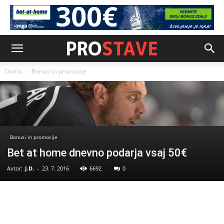
Doma
Bonusi in promocije
Bonusi in promocije
Bet at home dnevno podarja vsaj 50€
Avtor:
J.D.
-
23. 7. 2016
6692
0