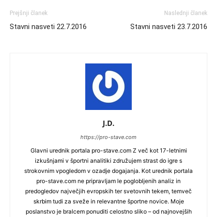
Prejšnji članek
Naslednji članek
Stavni nasveti 22.7.2016
Stavni nasveti 23.7.2016
J.D.
https://pro-stave.com
Glavni urednik portala pro-stave.com Z več kot 17-letnimi
izkušnjami v športni analitiki združujem strast do igre s
strokovnim vpogledom v ozadje dogajanja. Kot urednik portala
pro-stave.com ne pripravljam le poglobljenih analiz in
predogledov največjih evropskih ter svetovnih tekem, temveč
skrbim tudi za sveže in relevantne športne novice. Moje
poslanstvo je bralcem ponuditi celostno sliko – od najnovejših