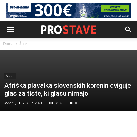
Doma
Šport
Šport
Afriška plavalka slovenskih korenin dviguje
glas za tiste, ki glasu nimajo
Avtor:
J.D.
-
30. 7. 2021
3356
0