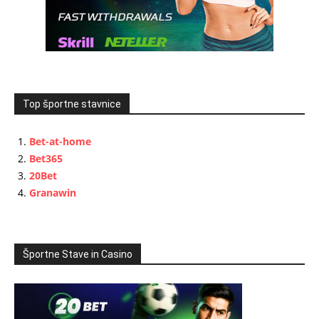
Top športne stavnice
Bet-at-home
Bet365
20Bet
Granawin
Športne Stave in Casino