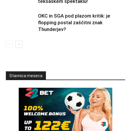
teksaškem spektaklu!
OKC in SGA pod plazom kritik: je
flopping postal zaščitni znak
Thunderjev?
Stavnica meseca