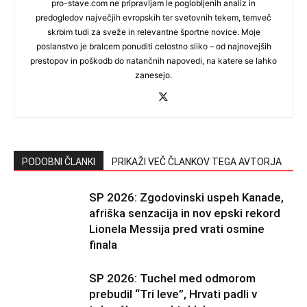
pro-stave.com ne pripravljam le poglobljenih analiz in
predogledov največjih evropskih ter svetovnih tekem, temveč
skrbim tudi za sveže in relevantne športne novice. Moje
poslanstvo je bralcem ponuditi celostno sliko – od najnovejših
prestopov in poškodb do natančnih napovedi, na katere se lahko
zanesejo.
PODOBNI ČLANKI
PRIKAŽI VEČ ČLANKOV TEGA AVTORJA
SP 2026: Zgodovinski uspeh Kanade,
afriška senzacija in nov epski rekord
Lionela Messija pred vrati osmine
finala
SP 2026: Tuchel med odmorom
prebudil “Tri leve”, Hrvati padli v