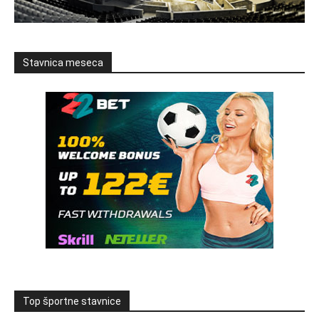
Stavnica meseca
Top športne stavnice