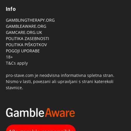
Info
GAMBLINGTHERAPY.ORG
GAMBLEAWARE.ORG
GAMCARE.ORG.UK
POLITIKA ZASEBNOSTI
POLITIKA PIŠKOTKOV
POGOJI UPORABE
18+
T&Cs apply
pro-stave.com je neodvisna informativna spletna stran.
Nismo v lasti, povezani ali upravljani s strani katerekoli
stavnice.