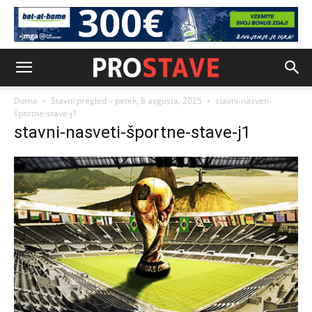
Doma
Stavni pregled – petek, 8 avgusta, 2025
stavni-nasveti-
športne-stave-j1
stavni-nasveti-športne-stave-j1