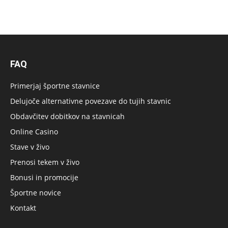
FAQ
Primerjaj športne stavnice
Delujoče alternativne povezave do tujih stavnic
Obdavčitev dobitkov na stavnicah
Online Casino
Stave v živo
Prenosi tekem v živo
Bonusi in promocije
Športne novice
Kontakt