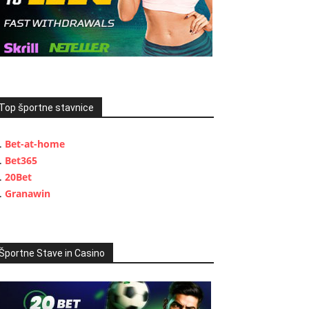
Top športne stavnice
Bet-at-home
Bet365
20Bet
Granawin
Športne Stave in Casino