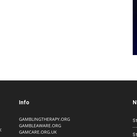
Info
N
GAMBLINGTHERAPY.ORG
St
GAMBLEAWARE.ORG
c
GAMCARE.ORG.UK
St