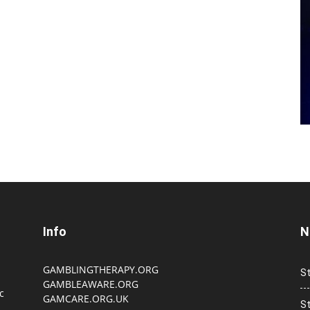
Info
N
GAMBLINGTHERAPY.ORG
St
GAMBLEAWARE.ORG
c
GAMCARE.ORG.UK
St