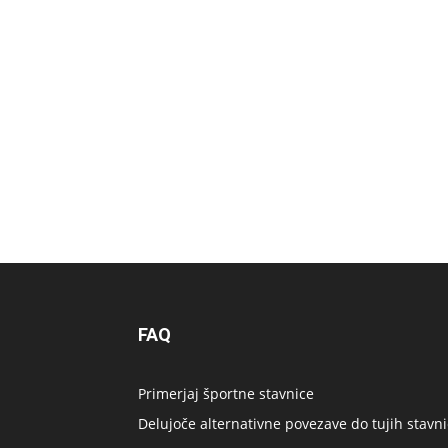
FAQ
Primerjaj športne stavnice
Delujoče alternativne povezave do tujih stavni