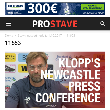
Doma
Stavni nasveti nedelja 1.10.2017
11653
11653