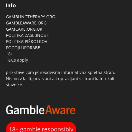
Info
GAMBLINGTHERAPY.ORG
GAMBLEAWARE.ORG
GAMCARE.ORG.UK
POLITIKA ZASEBNOSTI
POLITIKA PIŠKOTKOV
POGOJI UPORABE
18+
T&Cs apply
pro-stave.com je neodvisna informativna spletna stran.
Nismo v lasti, povezani ali upravljani s strani katerekoli
stavnice.
18+ gamble responsibly