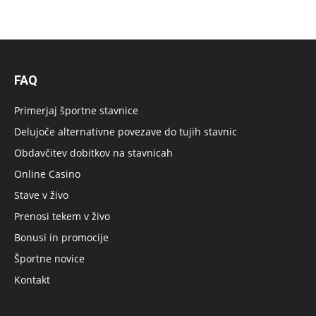
FAQ
Primerjaj športne stavnice
Delujoče alternativne povezave do tujih stavnic
Obdavčitev dobitkov na stavnicah
Online Casino
Stave v živo
Prenosi tekem v živo
Bonusi in promocije
Športne novice
Kontakt