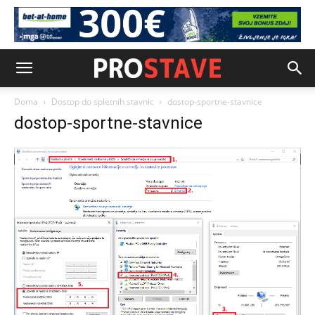
Doma
Dostop do spletnih stavnic
dostop-sportne-stavnice
dostop-sportne-stavnice