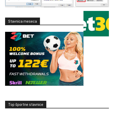
Stavnica meseca
Top športne stavnice