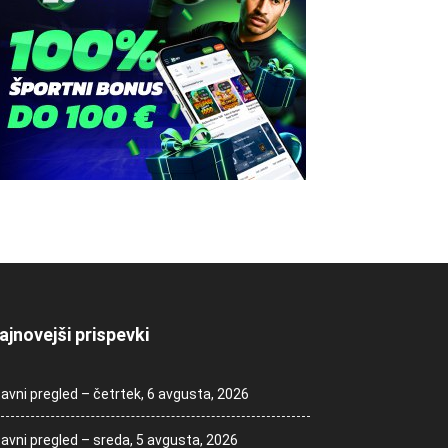
ajnovejši prispevki
avni pregled – četrtek, 6 avgusta, 2026
avni pregled – sreda, 5 avgusta, 2026