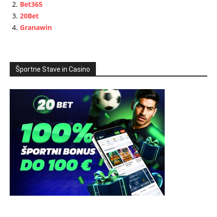
Bet365
20Bet
Granawin
Športne Stave in Casino