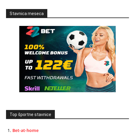
Stavnica meseca
Top športne stavnice
Bet-at-home