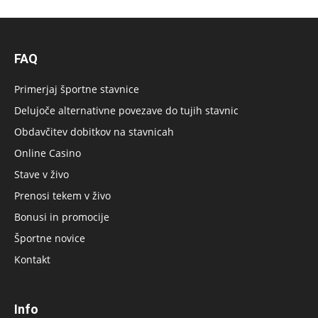
FAQ
Primerjaj športne stavnice
Delujoče alternativne povezave do tujih stavnic
Obdavčitev dobitkov na stavnicah
Online Casino
Stave v živo
Prenosi tekem v živo
Bonusi in promocije
Športne novice
Kontakt
Info