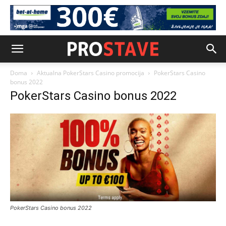
Doma
Aktualna PokerStars Casino promocija
PokerStars Casino
bonus 2022
PokerStars Casino bonus 2022
PokerStars Casino bonus 2022