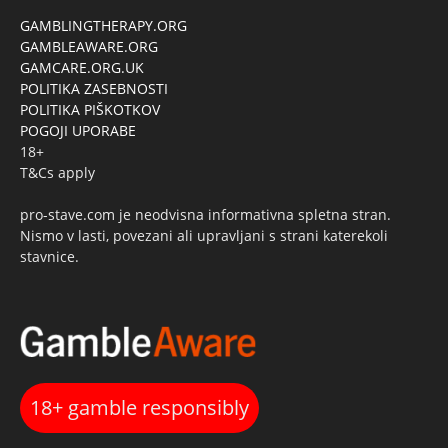
GAMBLINGTHERAPY.ORG
GAMBLEAWARE.ORG
GAMCARE.ORG.UK
POLITIKA ZASEBNOSTI
POLITIKA PIŠKOTKOV
POGOJI UPORABE
18+
T&Cs apply
pro-stave.com je neodvisna informativna spletna stran.
Nismo v lasti, povezani ali upravljani s strani katerekoli
stavnice.
18+ gamble responsibly